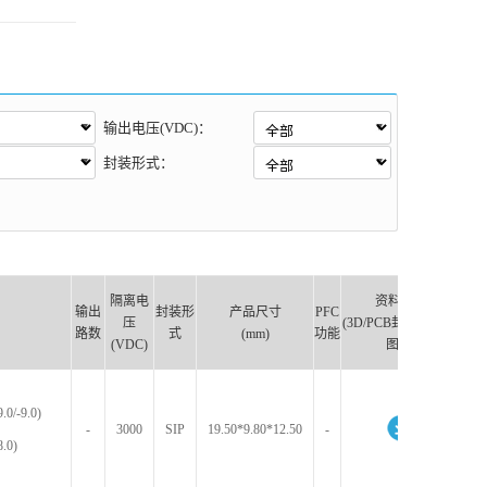
输出电压(VDC)：
封装形式：
隔离电
资料下载
输出
封装形
产品尺寸
PFC
压
(3D/PCB封装库/原理
路数
式
(mm)
功能
(VDC)
图库)
9.0/-9.0)
-
3000
SIP
19.50*9.80*12.50
-
8.0)