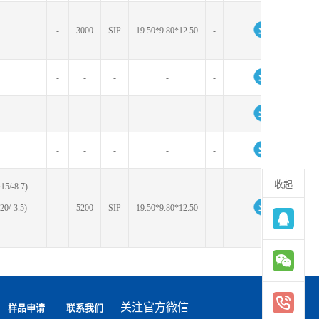
-
3000
SIP
19.50*9.80*12.50
-
-
-
-
-
-
-
-
-
-
-
-
-
-
-
-
收起
+15/-8.7)
20/-3.5)
-
5200
SIP
19.50*9.80*12.50
-
关注官方微信
样品申请
联系我们