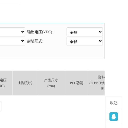
输出电压(VDC)：
封装形式：
资料下载
电压
产品尺寸
封装形式
PFC功能
(3D/PCB封装库/原理
DC)
(mm)
图库)
收起