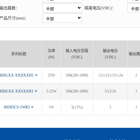
输出路数：
隔离电压(VDC)：
产品尺寸(mm)：
功率
输入电压范围
输出电压
系列标题
输出路
(W)
(VDC)
(VDC)
HDGXX-XXDXXH1
25W
500(200-1000)
±5/±12/±15/±24
2
HDGXX-XXSXXH1
5-25W
500(200-1000)
5/12/24
1
H0505CS-1WR3
1W
5(±5%)
5
1