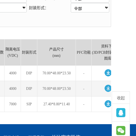
封装形式：
资料下载
隔离电压
产品尺寸
数
封装形式
PFC功能
(3D/PCB封装库/原理
(VDC)
(mm)
图库)
4000
DIP
70.00*48.00*23.50
-
4000
DIP
70.00*48.00*23.50
-
收起
7000
SIP
27.40*8.80*11.40
-